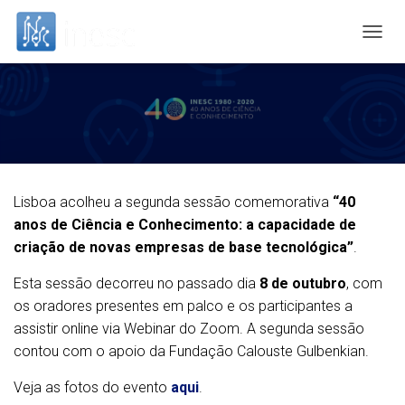
T
O
G
G
L
E
N
A
V
I
Lisboa acolheu a segunda sessão comemorativa
“40
G
anos de Ciência e Conhecimento: a capacidade de
A
criação de novas empresas de base tecnológica”
.
T
I
Esta sessão decorreu no passado dia
8 de outubro
, com
O
N
os oradores presentes em palco e os participantes a
assistir online via Webinar do Zoom. A segunda sessão
contou com o apoio da Fundação Calouste Gulbenkian.
Veja as fotos do evento
aqui
.