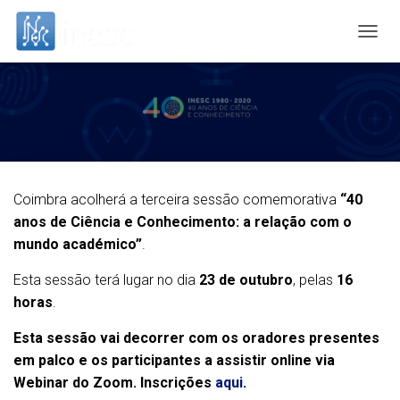
T
O
G
G
L
E
N
A
V
I
Coimbra acolherá a terceira sessão comemorativa
“40
G
anos de Ciência e Conhecimento: a relação com o
A
mundo académico”
.
T
I
Esta sessão terá lugar no dia
23 de outubro
, pelas
16
O
N
horas
.
Esta sessão vai decorrer com os oradores presentes
em palco e os participantes a assistir online via
Webinar do Zoom. Inscrições
aqui
.